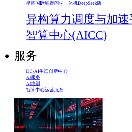
星耀国际鲲泰问学一体机DeepSeek版
异构算力调度与加速
智算中心(AICC)
服务
DC·AI生态创新中心
AI服务
AI培训
智算中心运营服务