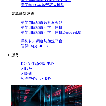
爱问学 PC本地部署大模型
智算基础设施
星耀国际鲲泰智算服务器
星耀国际鲲泰问学一体机
星耀国际鲲泰问学一体机DeepSeek版
异构算力调度与加速平台
智算中心(AICC)
服务
DC·AI生态创新中心
AI服务
AI培训
智算中心运营服务