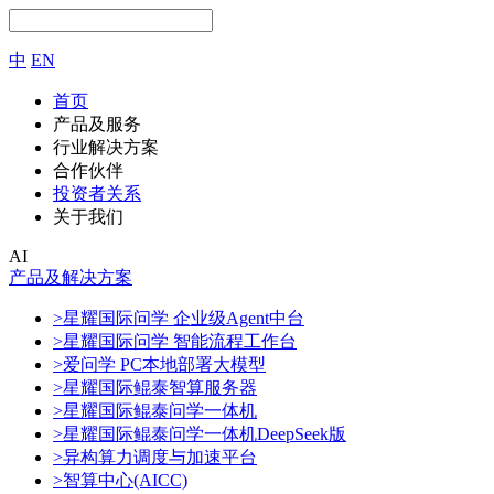
中
EN
首页
产品及服务
行业解决方案
合作伙伴
投资者关系
关于我们
AI
产品及解决方案
>星耀国际问学 企业级Agent中台
>星耀国际问学 智能流程工作台
>爱问学 PC本地部署大模型
>星耀国际鲲泰智算服务器
>星耀国际鲲泰问学一体机
>星耀国际鲲泰问学一体机DeepSeek版
>异构算力调度与加速平台
>智算中心(AICC)