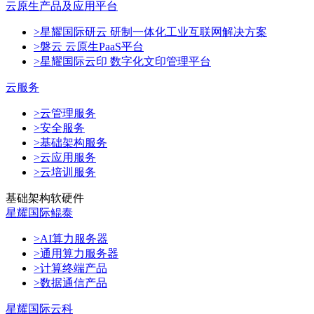
云原生产品及应用平台
>星耀国际研云 研制一体化工业互联网解决方案
>磐云 云原生PaaS平台
>星耀国际云印 数字化文印管理平台
云服务
>云管理服务
>安全服务
>基础架构服务
>云应用服务
>云培训服务
基础架构软硬件
星耀国际鲲泰
>AI算力服务器
>通用算力服务器
>计算终端产品
>数据通信产品
星耀国际云科